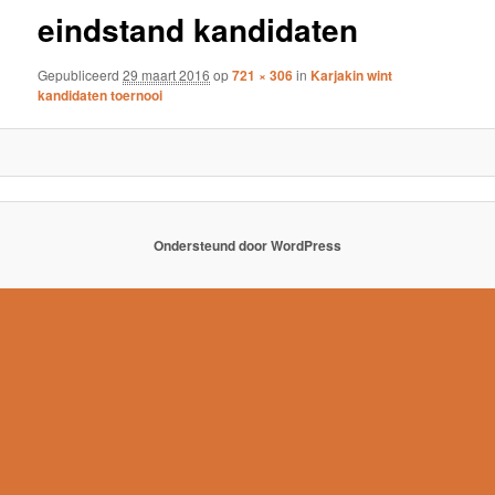
eindstand kandidaten
Gepubliceerd
29 maart 2016
op
721 × 306
in
Karjakin wint
kandidaten toernooi
Ondersteund door WordPress