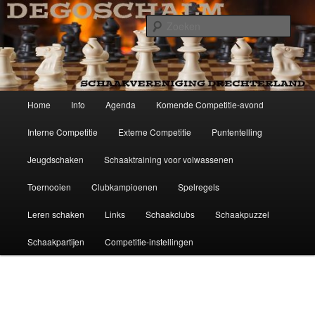
Spring
Schaakvereniging Drechterland
naar
Zoek
de
primaire
Degoschalm
inhoud
Hoofdmenu
Home
Info
Agenda
Komende Competitie-avond
Interne Competitie
Externe Competitie
Puntentelling
Jeugdschaken
Schaaktraining voor volwassenen
Toernooien
Clubkampioenen
Spelregels
Leren schaken
Links
Schaakclubs
Schaakpuzzel
Schaakpartijen
Competitie-instellingen
Afbeeldingsnavigatie