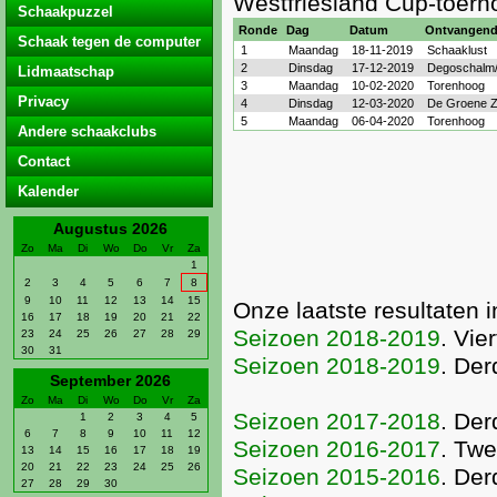
Westfriesland Cup-toerno
Schaakpuzzel
Ronde
Dag
Datum
Ontvangend
Schaak tegen de computer
1
Maandag
18-11-2019
Schaaklust
2
Dinsdag
17-12-2019
Degoschalm
Lidmaatschap
3
Maandag
10-02-2020
Torenhoog
Privacy
4
Dinsdag
12-03-2020
De Groene 
5
Maandag
06-04-2020
Torenhoog
Andere schaakclubs
Contact
Kalender
Augustus 2026
Zo
Ma
Di
Wo
Do
Vr
Za
1
2
3
4
5
6
7
8
9
10
11
12
13
14
15
Onze laatste resultaten i
16
17
18
19
20
21
22
Seizoen 2018-2019
. Vie
23
24
25
26
27
28
29
30
31
Seizoen 2018-2019
. De
September 2026
Zo
Ma
Di
Wo
Do
Vr
Za
Seizoen 2017-2018
. Der
1
2
3
4
5
6
7
8
9
10
11
12
Seizoen 2016-2017
. Twe
13
14
15
16
17
18
19
20
21
22
23
24
25
26
Seizoen 2015-2016
. De
27
28
29
30