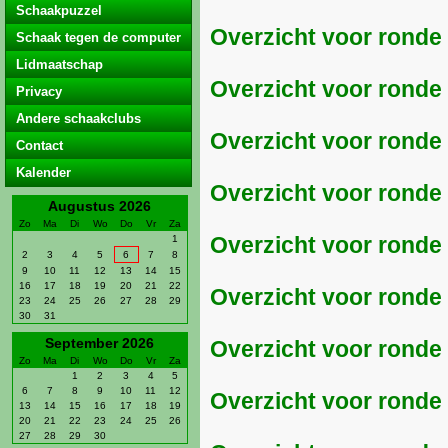
Schaakpuzzel
Overzicht voor ronde 
Schaak tegen de computer
Lidmaatschap
Overzicht voor ronde 
Privacy
Andere schaakclubs
Overzicht voor ronde
Contact
Kalender
Overzicht voor ronde
Augustus 2026
Zo
Ma
Di
Wo
Do
Vr
Za
Overzicht voor ronde
1
2
3
4
5
6
7
8
9
10
11
12
13
14
15
16
17
18
19
20
21
22
Overzicht voor ronde
23
24
25
26
27
28
29
30
31
September 2026
Overzicht voor ronde 
Zo
Ma
Di
Wo
Do
Vr
Za
1
2
3
4
5
6
7
8
9
10
11
12
Overzicht voor ronde 
13
14
15
16
17
18
19
20
21
22
23
24
25
26
27
28
29
30