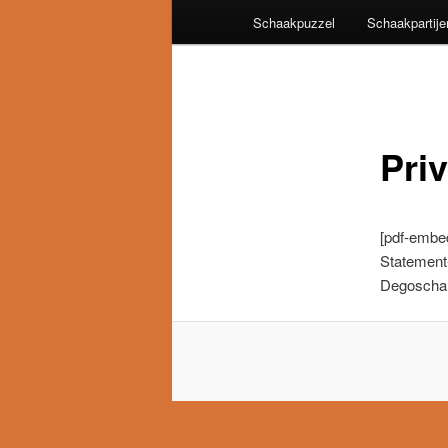
Schaakpuzzel
Schaakpartije
Pri
[pdf-embe
Statement
Degoschal