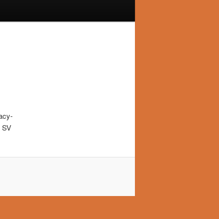
acy-
n SV