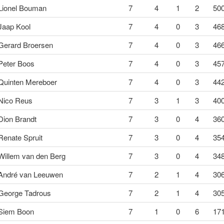
Lionel Bouman
7
4
1
2
500
Jaap Kool
7
4
0
3
468
Gerard Broersen
7
4
0
3
466
Peter Boos
7
4
0
3
457
Quinten Mereboer
7
4
0
3
442
Nico Reus
7
3
1
3
400
Dion Brandt
7
3
0
4
360
Renate Spruit
7
3
0
4
354
Willem van den Berg
7
3
0
4
348
André van Leeuwen
7
2
1
4
306
George Tadrous
7
2
1
4
305
Siem Boon
7
1
0
6
171