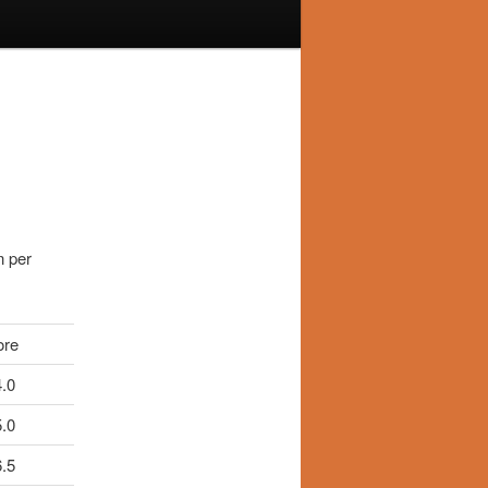
n per
ore
.0
.0
.5