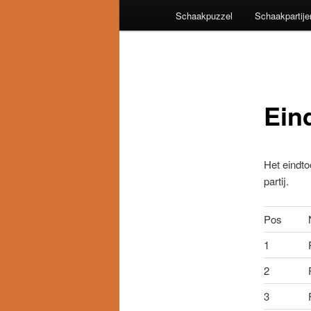
Schaakpuzzel
Schaakpartije
Ein
Het eindto
partij.
Pos
1
2
3