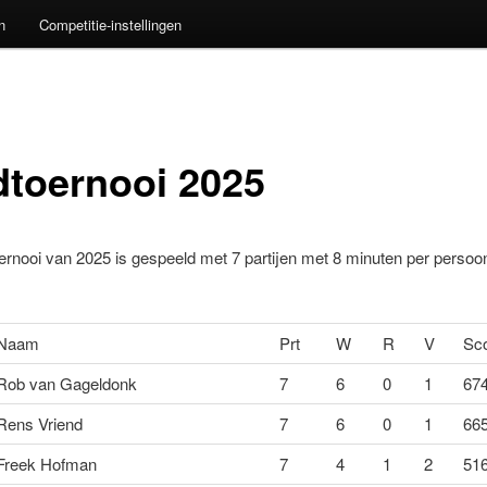
n
Competitie-instellingen
dtoernooi 2025
ernooi van 2025 is gespeeld met 7 partijen met 8 minuten per persoo
Naam
Prt
W
R
V
Sc
Rob van Gageldonk
7
6
0
1
674
Rens Vriend
7
6
0
1
665
Freek Hofman
7
4
1
2
516