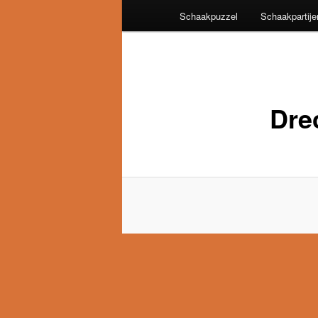
Schaakpuzzel
Schaakpartije
Dre