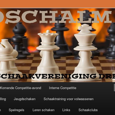
Komende Competitie-avond
Interne Competitie
ling
Jeugdschaken
Schaaktraining voor volwassenen
n
Spelregels
Leren schaken
Links
Schaakclubs