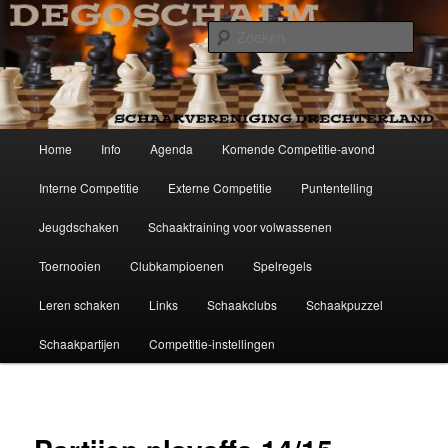
Spring
Schaakvereniging Drechterland
naar
Zoek
de
primaire
Degoschalm
inhoud
Hoofdmenu
Home
Info
Agenda
Komende Competitie-avond
Interne Competitie
Externe Competitie
Puntentelling
Jeugdschaken
Schaaktraining voor volwassenen
Toernooien
Clubkampioenen
Spelregels
Leren schaken
Links
Schaakclubs
Schaakpuzzel
Schaakpartijen
Competitie-instellingen