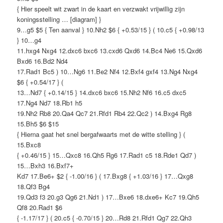
{ Hier speelt wit zwart in de kaart en verzwakt vrijwillig zijn
koningsstelling … [diagram] }
9…g5 $5 { Ten aanval } 10.Nh2 $6 { +0.53/15 } ( 10.c5 { +0.98/13
} 10…g4
11.hxg4 Nxg4 12.dxc6 bxc6 13.cxd6 Qxd6 14.Bc4 Ne6 15.Qxd6
Bxd6 16.Bd2 Nd4
17.Rad1 Bc5 ) 10…Ng6 11.Be2 Nf4 12.Bxf4 gxf4 13.Ng4 Nxg4
$6 { +0.54/17 } (
13…Nd7 { +0.14/15 } 14.dxc6 bxc6 15.Nh2 Nf6 16.c5 dxc5
17.Ng4 Nd7 18.Rb1 h5
19.Nh2 Rb8 20.Qa4 Qc7 21.Rfd1 Rb4 22.Qc2 ) 14.Bxg4 Rg8
15.Bh5 $6 $15
{ Hierna gaat het snel bergafwaarts met de witte stelling } (
15.Bxc8
{ +0.46/15 } 15…Qxc8 16.Qh5 Rg6 17.Rad1 c5 18.Rde1 Qd7 )
15…Bxh3 16.Bxf7+
Kd7 17.Be6+ $2 { -1.00/16 } ( 17.Bxg8 { +1.03/16 } 17…Qxg8
18.Qf3 Bg4
19.Qd3 f3 20.g3 Qg6 21.Nd1 ) 17…Bxe6 18.dxe6+ Kc7 19.Qh5
Qf8 20.Rad1 $6
{ -1.17/17 } ( 20.c5 { -0.70/15 } 20…Rd8 21.Rfd1 Qg7 22.Qh3