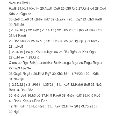
dxc5 23.Rxd8
Rxd8 24.Rd1 Rxd1+ 25.Nxd1 Qg6 26.Qf5 Qf6 27.Qh3 c4 28.Qg4
Kd6 29.Qg8 b5
30.Qe8 Qxe6 31.Qb8+ Kd7 32.Qxa7+ ) 20…Qg7 21.Qh3 Raf8
22.Rd3 $6
{ -1.42/16 } ( 22.Rd2 { -1.14/17 } 22…h5 23.f3 Qh6 24.Ne2 Rf6
25.b4 Rxe6
26.Rf2 Kb8 27.b5 cxb5 ) 22…Rf6 23.c5 $2 Rg6 $6 { -1.66/17 } (
23…dxc5
{ -2.31/15 } 24.g3 Kb8 25.Kg2 c4 26.Rf3 Rgf8 27.Kh1 Qg8
28.gxf4 exf4 29.Qh5
Qxe6 30.Rg1 Bd6 ) 24.cxd6+ Bxd6 25.g3 fxg3 26.Rxg3 Rxg3+
27.fxg3 Qxg3+
28.Qxg3 Rxg3+ 29.Kh2 Rg7 30.Kh3 $6 { -1.74/22 } 30…Kd8
31.Ne2 $6
{ -2.35/22 } ( 31.Rf6 { -1.35/21 } 31…Ke7 32.Rxh6 Bc5 33.Ne2
Be3 34.Rh8 Bf2
35.Rh6 Be1 36.b3 b6 37.Rh5 Kxe6 38.Rh6+ Kd7 39.Rh5 Kd6
40.Rh6+ Kc5 41.Rh5 Re7
42.Nf4 Kd4 43.Ng6 Re8 ) 31…Ke7 32.Rf7+ $6 { -3.75/28 } (
32.Ng3