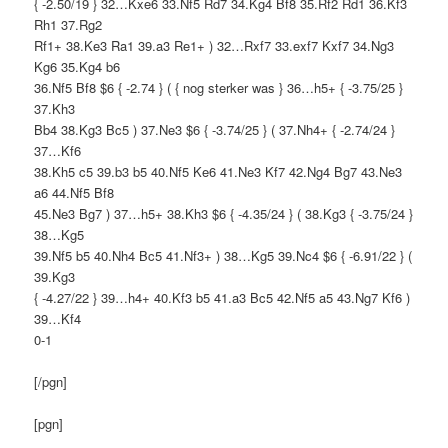
{ -2.50/19 } 32…Kxe6 33.Nf5 Rd7 34.Kg4 Bf8 35.Rf2 Rd1 36.Kf3
Rh1 37.Rg2
Rf1+ 38.Ke3 Ra1 39.a3 Re1+ ) 32…Rxf7 33.exf7 Kxf7 34.Ng3
Kg6 35.Kg4 b6
36.Nf5 Bf8 $6 { -2.74 } ( { nog sterker was } 36…h5+ { -3.75/25 }
37.Kh3
Bb4 38.Kg3 Bc5 ) 37.Ne3 $6 { -3.74/25 } ( 37.Nh4+ { -2.74/24 }
37…Kf6
38.Kh5 c5 39.b3 b5 40.Nf5 Ke6 41.Ne3 Kf7 42.Ng4 Bg7 43.Ne3
a6 44.Nf5 Bf8
45.Ne3 Bg7 ) 37…h5+ 38.Kh3 $6 { -4.35/24 } ( 38.Kg3 { -3.75/24 }
38…Kg5
39.Nf5 b5 40.Nh4 Bc5 41.Nf3+ ) 38…Kg5 39.Nc4 $6 { -6.91/22 } (
39.Kg3
{ -4.27/22 } 39…h4+ 40.Kf3 b5 41.a3 Bc5 42.Nf5 a5 43.Ng7 Kf6 )
39…Kf4
0-1
[/pgn]
[pgn]