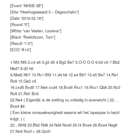
[Event “NHSB 3B”]
[Site “Heerhugowaard 3 – Degoschalm”]
[Date “2016.02.18”]
[Round “5”]
[White “van Veelen, Lourens”]
[Black “Roelofszen, Tom”]
[Result “1-0”]
[ECO “A14”]
1.Nf3 Nf6 2.c4 e6 3.g3 d5 4.Bg2 Be7 5.O-O O-O 6.b3 c6 7.Bb2
Nbd7 8.d3 h6
9.Nbd2 Nh7 10.Rc1 Bf6 11.d4 b6 12.e4 Bb7 13.e5 Be7 14.Re1
Rc8 15.Qe2 c5
16.cxd5 Bxd5 17.Ne4 cxd4 18.Bxd4 Rxc1 19.Rxc1 Qb8 20.Nc3
Rc8 21.Rd1 Bc6
22.Ne4 { Eigenlijk is de stelling nu volledig in evenwicht } 22…
Bxe4 $6
{ Een kleine onnauwkeurigheid waarna wit het loperpaar in bezit
krijgt. } (
22…Nhf8 23.Bb2 Rd8 24.Nd4 Nxe5 25.f4 Bxe4 26.Bxe4 Neg6
27.Nc6 Rxd1+ 28.Qxd1