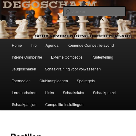
Spring
Schaakvereniging Drechterland
naar
Zoek
de
primaire
Degoschalm
inhoud
Hoofdmenu
Home
Info
Agenda
Komende Competitie-avond
Interne Competitie
Externe Competitie
Puntentelling
Jeugdschaken
Schaaktraining voor volwassenen
Toernooien
Clubkampioenen
Spelregels
Leren schaken
Links
Schaakclubs
Schaakpuzzel
Schaakpartijen
Competitie-instellingen