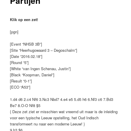
Partijen
Klik op een zet!
[pgn]
[Event “NHSB 3B”]
[Site “Heerhugowaard 3 – Degoschalm”]
[Date “2016.02.18”]
[Round “5”]
[White “van Ingen Schenau, Justin”]
[Black “Koopman, Daniel”]
[Result “0-1”]
[ECO “A53”]
1.d4 d6 2.c4 Nf6 3.Nc3 Nbd7 4.e4 e5 5.d5 h6 6.Nf3 c6 7.Bd3
Be7 8.O-O Nf8 $5
{ Deze zet ziet er misschien wat vreemd uit maar is de inleiding
voor een typische Leeuw opstelling, het Oud Indisch
transformeert nu naar een moderne Leeuw! }
9.h3 $6