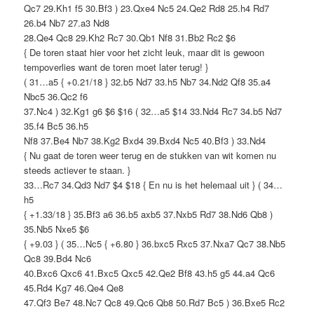
Qc7 29.Kh1 f5 30.Bf3 ) 23.Qxe4 Nc5 24.Qe2 Rd8 25.h4 Rd7
26.b4 Nb7 27.a3 Nd8
28.Qe4 Qc8 29.Kh2 Rc7 30.Qb1 Nf8 31.Bb2 Rc2 $6
{ De toren staat hier voor het zicht leuk, maar dit is gewoon
tempoverlies want de toren moet later terug! }
( 31…a5 { +0.21/18 } 32.b5 Nd7 33.h5 Nb7 34.Nd2 Qf8 35.a4
Nbc5 36.Qc2 f6
37.Nc4 ) 32.Kg1 g6 $6 $16 ( 32…a5 $14 33.Nd4 Rc7 34.b5 Nd7
35.f4 Bc5 36.h5
Nf8 37.Be4 Nb7 38.Kg2 Bxd4 39.Bxd4 Nc5 40.Bf3 ) 33.Nd4
{ Nu gaat de toren weer terug en de stukken van wit komen nu
steeds actiever te staan. }
33…Rc7 34.Qd3 Nd7 $4 $18 { En nu is het helemaal uit } ( 34…
h5
{ +1.33/18 } 35.Bf3 a6 36.b5 axb5 37.Nxb5 Rd7 38.Nd6 Qb8 )
35.Nb5 Nxe5 $6
{ +9.03 } ( 35…Nc5 { +6.80 } 36.bxc5 Rxc5 37.Nxa7 Qc7 38.Nb5
Qc8 39.Bd4 Nc6
40.Bxc6 Qxc6 41.Bxc5 Qxc5 42.Qe2 Bf8 43.h5 g5 44.a4 Qc6
45.Rd4 Kg7 46.Qe4 Qe8
47.Qf3 Be7 48.Nc7 Qc8 49.Qc6 Qb8 50.Rd7 Bc5 ) 36.Bxe5 Rc2