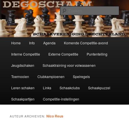
Spring
Spring
Schaakvereniging Drechterland
naar
naar
Zoek
de
de
primaire
secundaire
Degoschalm
inhoud
inhoud
Hoofdmenu
Home
Info
Agenda
Komende Competitie-avond
Interne Competitie
Externe Competitie
Puntentelling
Jeugdschaken
Schaaktraining voor volwassenen
Toernooien
Clubkampioenen
Spelregels
Leren schaken
Links
Schaakclubs
Schaakpuzzel
Schaakpartijen
Competitie-instellingen
Nico Reus
AUTEUR ARCHIEVEN: