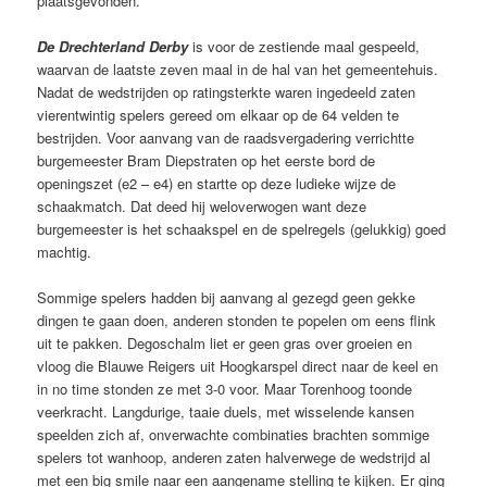
plaatsgevonden.
De Drechterland Derby
is voor de zestiende maal gespeeld,
waarvan de laatste zeven maal in de hal van het gemeentehuis.
Nadat de wedstrijden op ratingsterkte waren ingedeeld zaten
vierentwintig spelers gereed om elkaar op de 64 velden te
bestrijden. Voor aanvang van de raadsvergadering verrichtte
burgemeester Bram Diepstraten op het eerste bord de
openingszet (e2 – e4) en startte op deze ludieke wijze de
schaakmatch. Dat deed hij weloverwogen want deze
burgemeester is het schaakspel en de spelregels (gelukkig) goed
machtig.
Sommige spelers hadden bij aanvang al gezegd geen gekke
dingen te gaan doen, anderen stonden te popelen om eens flink
uit te pakken. Degoschalm liet er geen gras over groeien en
vloog die Blauwe Reigers uit Hoogkarspel direct naar de keel en
in no time stonden ze met 3-0 voor. Maar Torenhoog toonde
veerkracht. Langdurige, taaie duels, met wisselende kansen
speelden zich af, onverwachte combinaties brachten sommige
spelers tot wanhoop, anderen zaten halverwege de wedstrijd al
met een big smile naar een aangename stelling te kijken. Er ging