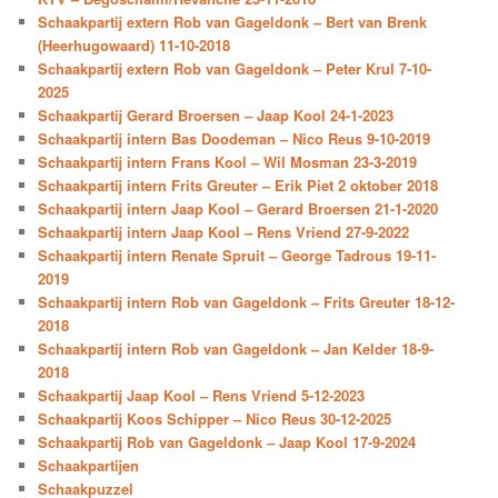
Schaakpartij extern Rob van Gageldonk – Bert van Brenk
(Heerhugowaard) 11-10-2018
Schaakpartij extern Rob van Gageldonk – Peter Krul 7-10-
2025
Schaakpartij Gerard Broersen – Jaap Kool 24-1-2023
Schaakpartij intern Bas Doodeman – Nico Reus 9-10-2019
Schaakpartij intern Frans Kool – Wil Mosman 23-3-2019
Schaakpartij intern Frits Greuter – Erik Piet 2 oktober 2018
Schaakpartij intern Jaap Kool – Gerard Broersen 21-1-2020
Schaakpartij intern Jaap Kool – Rens Vriend 27-9-2022
Schaakpartij intern Renate Spruit – George Tadrous 19-11-
2019
Schaakpartij intern Rob van Gageldonk – Frits Greuter 18-12-
2018
Schaakpartij intern Rob van Gageldonk – Jan Kelder 18-9-
2018
Schaakpartij Jaap Kool – Rens Vriend 5-12-2023
Schaakpartij Koos Schipper – Nico Reus 30-12-2025
Schaakpartij Rob van Gageldonk – Jaap Kool 17-9-2024
Schaakpartijen
Schaakpuzzel