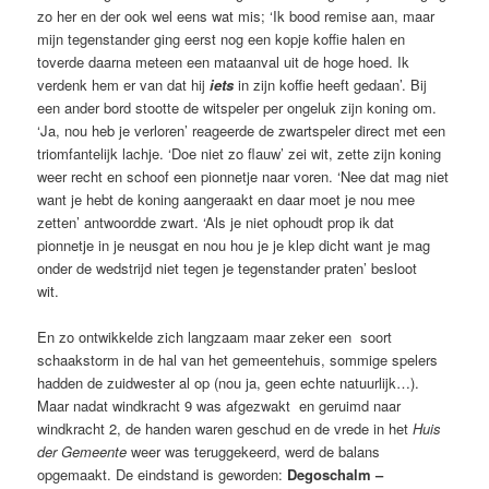
zo her en der ook wel eens wat mis; ‘Ik bood remise aan, maar
mijn tegenstander ging eerst nog een kopje koffie halen en
toverde daarna meteen een mataanval uit de hoge hoed. Ik
verdenk hem er van dat hij
iets
in zijn koffie heeft gedaan’. Bij
een ander bord stootte de witspeler per ongeluk zijn koning om.
‘Ja, nou heb je verloren’ reageerde de zwartspeler direct met een
triomfantelijk lachje. ‘Doe niet zo flauw’ zei wit, zette zijn koning
weer recht en schoof een pionnetje naar voren. ‘Nee dat mag niet
want je hebt de koning aangeraakt en daar moet je nou mee
zetten’ antwoordde zwart. ‘Als je niet ophoudt prop ik dat
pionnetje in je neusgat en nou hou je je klep dicht want je mag
onder de wedstrijd niet tegen je tegenstander praten’ besloot
wit.
En zo ontwikkelde zich langzaam maar zeker een soort
schaakstorm in de hal van het gemeentehuis, sommige spelers
hadden de zuidwester al op (nou ja, geen echte natuurlijk…).
Maar nadat windkracht 9 was afgezwakt en geruimd naar
windkracht 2, de handen waren geschud en de vrede in het
Huis
der Gemeente
weer was teruggekeerd, werd de balans
opgemaakt. De eindstand is geworden:
Degoschalm –