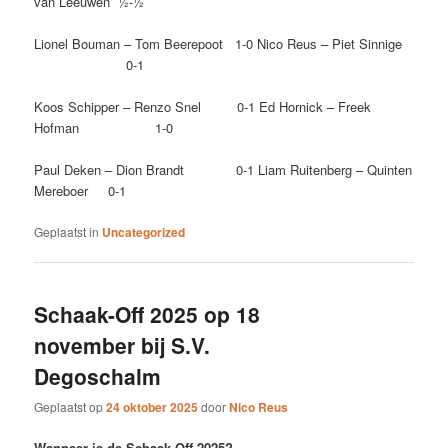
van Leeuwen ½-½
Lionel Bouman – Tom Beerepoot 1-0 Nico Reus – Piet Sinnige
0-1
Koos Schipper – Renzo Snel 0-1 Ed Hornick – Freek
Hofman 1-0
Paul Deken – Dion Brandt 0-1 Liam Ruitenberg – Quinten
Mereboer 0-1
Geplaatst in
Uncategorized
Schaak-Off 2025 op 18
november bij S.V.
Degoschalm
Geplaatst op
24 oktober 2025
door
Nico Reus
Wanneer is de Schaak-Off 2025?